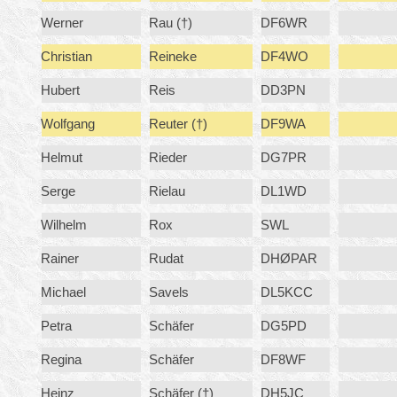
Werner
Rau (†)
DF6WR
Christian
Reineke
DF4WO
Hubert
Reis
DD3PN
Wolfgang
Reuter (†)
DF9WA
Helmut
Rieder
DG7PR
Serge
Rielau
DL1WD
Wilhelm
Rox
SWL
Rainer
Rudat
DHØPAR
Michael
Savels
DL5KCC
Petra
Schäfer
DG5PD
Regina
Schäfer
DF8WF
Heinz
Schäfer (†)
DH5JC