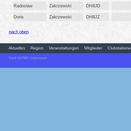
Radoslaw
Zakrzewski
DH8JD
Doris
Zakrzewski
DH8JZ
nach oben
Aktuelles
Region
Veranstaltungen
Mitglieder
Clubstation
René DL7WR /
Impressum