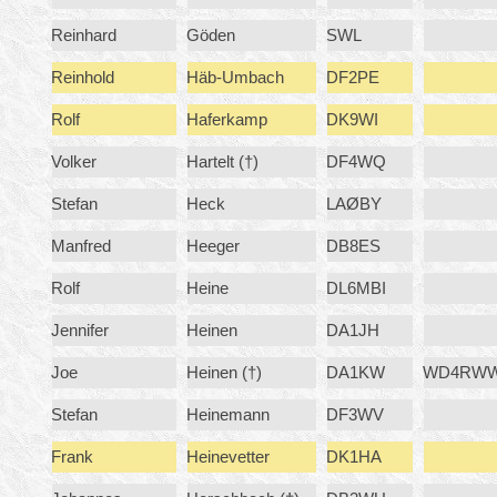
Reinhard
Göden
SWL
Reinhold
Häb-Umbach
DF2PE
Rolf
Haferkamp
DK9WI
Volker
Hartelt (†)
DF4WQ
Stefan
Heck
LAØBY
Manfred
Heeger
DB8ES
Rolf
Heine
DL6MBI
Jennifer
Heinen
DA1JH
Joe
Heinen (†)
DA1KW
WD4RW
Stefan
Heinemann
DF3WV
Frank
Heinevetter
DK1HA