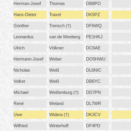
Herman-Josef
Thomas
DB8PO
Hans-Dieter
Traxel
DK5PZ
Günther
Trensch (†)
DF6WQ
Leonardus
van de Meeberg
PE1HKJ
Ulrich
Völkner
DC6AE
Hermann-Josef
Weber
DO5HWU
Nicholas
Weiß
DL6NIC
Volker
Weiß
DB6YC
Michael
Weißenburg (†)
DD7PN
René
Weland
DL7WR
Uwe
Widera (†)
DK3CV
Wilfried
Winterhoff
DF4PD