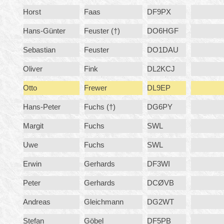
Horst
Faas
DF9PX
Hans-Günter
Feuster (†)
DO6HGF
Sebastian
Feuster
DO1DAU
Oliver
Fink
DL2KCJ
Otto
Frewer
DL9EP
Hans-Peter
Fuchs (†)
DG6PY
Margit
Fuchs
SWL
Uwe
Fuchs
SWL
Erwin
Gerhards
DF3WI
Peter
Gerhards
DCØVB
Andreas
Gleichmann
DG2WT
Stefan
Göbel
DF5PB