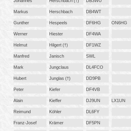
Johannes
Herschbach (†)
DB3WU
Markus
Herschbach
DB4WT
Gunther
Hespeels
DF6HG
ON6HG
Werner
Hiester
DF4WA
Helmut
Hilgert (†)
DF1WZ
Manfred
Janisch
SWL
Mark
Jungclaus
DL4FCO
Hubert
Junglas (†)
DD9PB
Peter
Kiefer
DF4VB
Alain
Kieffer
DJ9UN
LX1UN
Reimund
Köhler
DL6FY
Franz-Josef
Krämer
DF5PN