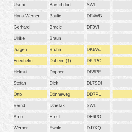
Uschi
Barschdorf
SWL
Hans-Werner
Baulig
DF4WB
Gerhard
Bracic
DF8VI
Ulrike
Braun
Jürgen
Bruhn
DK6WJ
Friedhelm
Daheim (†)
DK7PO
Helmut
Dapper
DB9PE
Stefan
Dick
DL7SDI
Otto
Dönneweg
DD7PU
Bernd
Dziellak
SWL
Arno
Ernst
DF6PO
Werner
Ewald
DJ7KQ