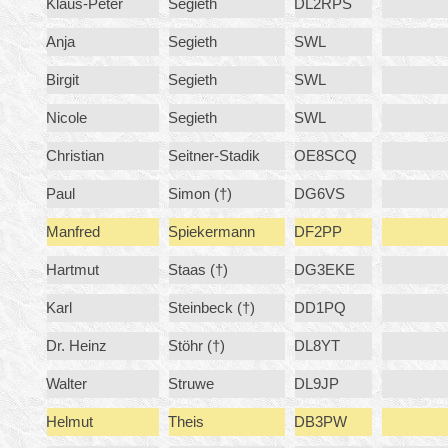
Klaus-Peter
Segieth
DL2RPS
Anja
Segieth
SWL
Birgit
Segieth
SWL
Nicole
Segieth
SWL
Christian
Seitner-Stadik
OE8SCQ
Paul
Simon (†)
DG6VS
Manfred
Spiekermann
DF2PP
Hartmut
Staas (†)
DG3EKE
Karl
Steinbeck (†)
DD1PQ
Dr. Heinz
Stöhr (†)
DL8YT
Walter
Struwe
DL9JP
Helmut
Theis
DB3PW