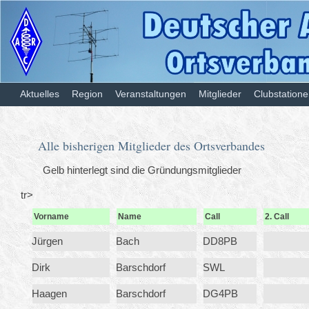
Aktuelles
Region
Veranstaltungen
Mitglieder
Clubstation
Alle bisherigen Mitglieder des Ortsverbandes
Gelb hinterlegt sind die Gründungsmitglieder
tr>
Vorname
Name
Call
2. Call
Jürgen
Bach
DD8PB
Dirk
Barschdorf
SWL
Haagen
Barschdorf
DG4PB