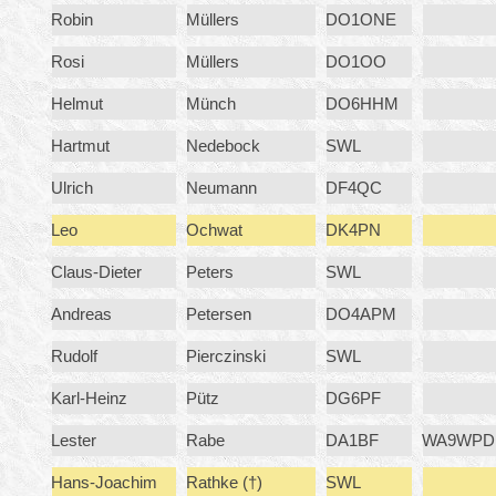
Robin
Müllers
DO1ONE
Rosi
Müllers
DO1OO
Helmut
Münch
DO6HHM
Hartmut
Nedebock
SWL
Ulrich
Neumann
DF4QC
Leo
Ochwat
DK4PN
Claus-Dieter
Peters
SWL
Andreas
Petersen
DO4APM
Rudolf
Pierczinski
SWL
Karl-Heinz
Pütz
DG6PF
Lester
Rabe
DA1BF
WA9WPD
Hans-Joachim
Rathke (†)
SWL