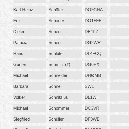
Karl-Heinz
Schäfer
DO9CHA
Erik
Schauer
DO1FFE
Dieter
Scheu
DF4PZ
Patricia
Scheu
DG2WR
Hans
Schlüter
DL4FCQ
Günter
Schmitz (†)
DG6PX
Michael
Schneider
DHØMB
Barbara
Schnell
SWL
Volker
Schnitzius
DL1WH
Michael
Schommer
DC3VR
Siegfried
Schüller
DF9WB