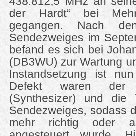
438.812,5 MHz an seine
der Hardt“ bei Mehr
gegangen. Nach de
Sendezweiges im Septe
befand es sich bei Joh
(DB3WU) zur Wartung un
Instandsetzung ist nun
Defekt waren der St
(Synthesizer) und die 
Sendezweiges, sodass di
mehr richtig oder a
angesteuert wurde. H