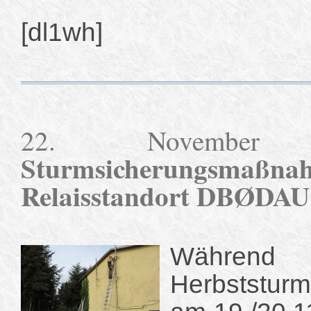
[dl1wh]
22. Novembe
Sturmsicherungsm
Relaisstandort DBØDAU
Während
Herbststur