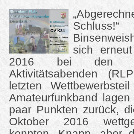
„Abgerechn
Schlus
Binsenweis
sich erneu
2016 bei den Rhei
Aktivitätsabenden (R
letzten Wettbewerbste
Amateurfunkband lagen 
paar Punkten zurück, d
Oktober 2016 wettg
konnten. Knapp, aber 