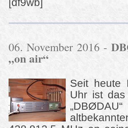
[df9wb]
DB
06. November 2016 -
„on air“
Seit heute
Uhr ist da
„DBØDAU“ 
altbekan