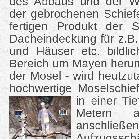
des Abbaus und der Wei
der gebrochenen Schief
fertigen Produkt der Sc
Dacheindeckung für z.B.
und Häuser etc. bildlic
Bereich um Mayen herum
der Mosel - wird heutzuta
hochwertige Moselschief
in einer Ti
Metern a
anschließen
Aufzugssc