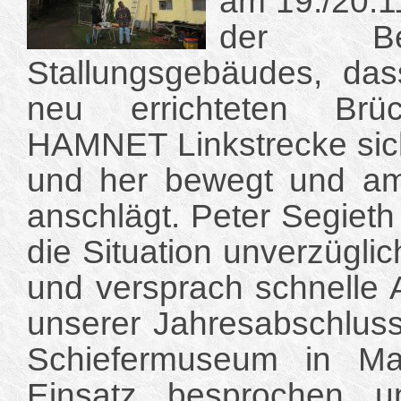
am 19./20.1
der Be
Stallungsgebäudes, da
neu errichteten Brü
HAMNET Linkstrecke sic
und her bewegt und a
anschlägt. Peter Segie
die Situation unverzügli
und versprach schnelle 
unserer Jahresabschluss
Schiefermuseum in M
Einsatz besprochen u