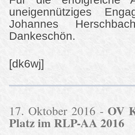
uneigennütziges Enga
Johannes Herschba
Dankeschön.
[dk6wj]
OV K
17. Oktober 2016 -
Platz im RLP-AA 2016