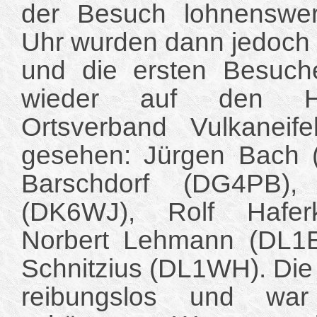
der Besuch lohnenswe
Uhr wurden dann jedoch 
und die ersten Besuch
wieder auf den H
Ortsverband Vulkaneif
gesehen: Jürgen Bach
Barschdorf (DG4PB),
(DK6WJ), Rolf Hafer
Norbert Lehmann (DL1
Schnitzius (DL1WH). Die 
reibungslos und war